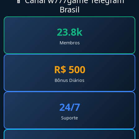
📱 Canal w777game Telegram
Brasil
23.8k
Membros
R$ 500
Bônus Diários
24/7
Suporte