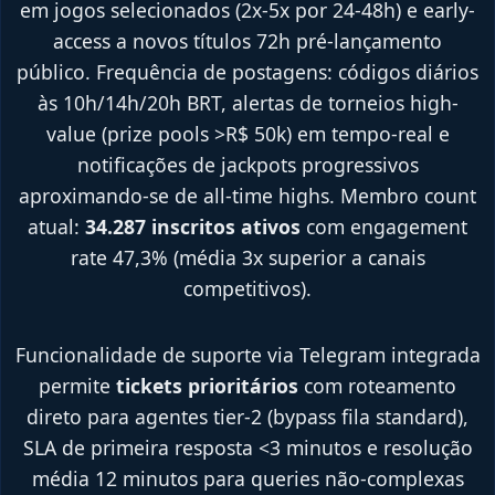
em jogos selecionados (2x-5x por 24-48h) e early-
access a novos títulos 72h pré-lançamento
público. Frequência de postagens: códigos diários
às 10h/14h/20h BRT, alertas de torneios high-
value (prize pools >R$ 50k) em tempo-real e
notificações de jackpots progressivos
aproximando-se de all-time highs. Membro count
atual:
34.287 inscritos ativos
com engagement
rate 47,3% (média 3x superior a canais
competitivos).
Funcionalidade de suporte via Telegram integrada
permite
tickets prioritários
com roteamento
direto para agentes tier-2 (bypass fila standard),
SLA de primeira resposta <3 minutos e resolução
média 12 minutos para queries não-complexas