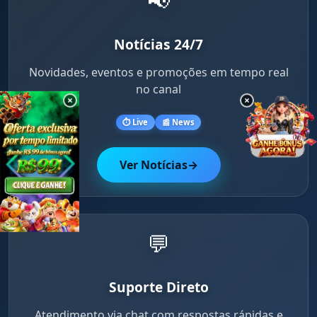
Notícias 24/7
Novidades, eventos e promoções em tempo real
no canal
×
×
⏱️ Live
📰 News
Ver Notícias
→
💬
Suporte Direto
Atendimento via chat com respostas rápidas e