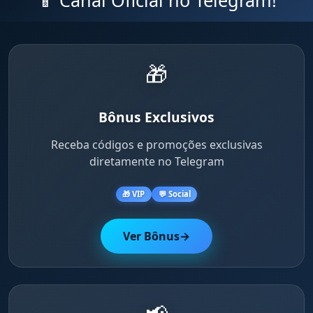
📱 Canal Oficial no Telegram!
🎁
Bônus Exclusivos
Receba códigos e promoções exclusivas
diretamente no Telegram
🎁 VIP
💬 Social
Ver Bônus
→
📢